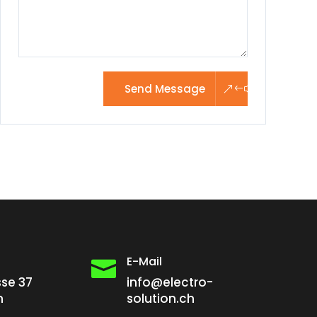
Send Message
E-Mail

sse 37
info@electro-
n
solution.ch