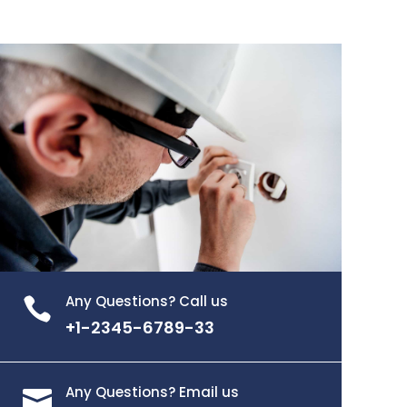
Any Questions? Call us

+1-2345-6789-33
Any Questions? Email us
