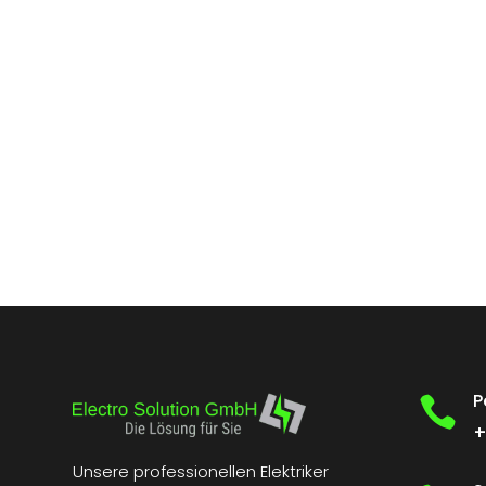
P

+
Unsere professionellen Elektriker