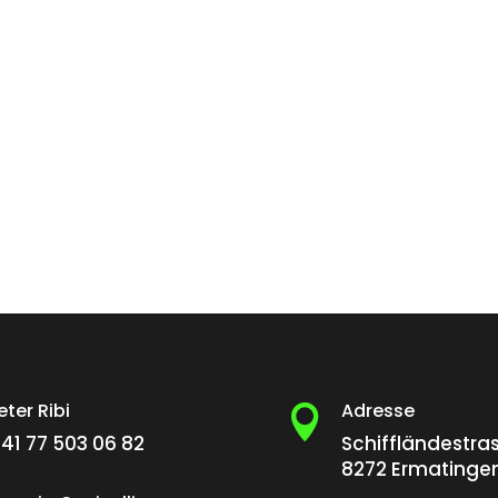
eter Ribi
Adresse

41 77 503 06 82
Schiffländestra
8272 Ermatinge